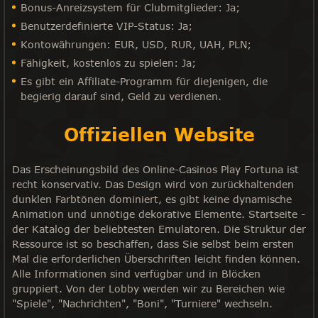
Bonus-Anreizsystem für Clubmitglieder: Ja;
Benutzerdefinierte VIP-Status: Ja;
Kontowährungen: EUR, USD, RUR, UAH, PLN;
Fähigkeit, kostenlos zu spielen: Ja;
Es gibt ein Affiliate-Programm für diejenigen, die
begierig darauf sind, Geld zu verdienen.
Offiziellen Website
Das Erscheinungsbild des Online-Casinos Play Fortuna ist
recht konservativ. Das Design wird von zurückhaltenden
dunklen Farbtönen dominiert, es gibt keine dynamische
Animation und unnötige dekorative Elemente. Startseite -
der Katalog der beliebtesten Emulatoren. Die Struktur der
Ressource ist so beschaffen, dass Sie selbst beim ersten
Mal die erforderlichen Überschriften leicht finden können.
Alle Informationen sind verfügbar und in Blöcken
gruppiert. Von der Lobby werden wir zu Bereichen wie
"Spiele", "Nachrichten", "Boni", "Turniere" wechseln.