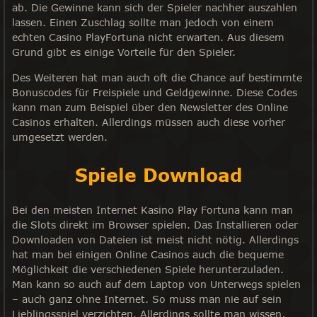
ab. Die Gewinne kann sich der Spieler nachher auszahlen
lassen. Einen Zuschlag sollte man jedoch von einem
echten Casino PlayFortuna nicht erwarten. Aus diesem
Grund gibt es einige Vorteile für den Spieler.
Des Weiteren hat man auch oft die Chance auf bestimmte
Bonuscodes für Freispiele und Geldgewinne. Diese Codes
kann man zum Beispiel über den Newsletter des Online
Casinos erhalten. Allerdings müssen auch diese vorher
umgesetzt werden.
Spiele Download
Bei den meisten Internet Kasino Play Fortuna kann man
die Slots direkt im Browser spielen. Das Installieren oder
Downloaden von Dateien ist meist nicht nötig. Allerdings
hat man bei einigen Online Casinos auch die bequeme
Möglichkeit die verschiedenen Spiele herunterzuladen.
Man kann so auch auf dem Laptop von Unterwegs spielen
– auch ganz ohne Internet. So muss man nie auf sein
Lieblingsspiel verzichten. Allerdings sollte man wissen,