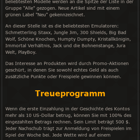
beliebtesten Modelle werden an die Spitze der Liste in der
Gruppe "Alle" gezogen. Neue Artikel sind mit einem
grünen Label "Neu" gekennzeichnet.
An dieser Stelle ist es die beliebtesten Emulatoren:
Schmetterling Staxx, Jungle Jim, 300 Shields, Big Bad
Wolf, Schöne Knochen, Humpty Dumpty, Kristallkönigin,
Immortal Verhältnis, Jack und die Bohnenstange, Jura
Welt, PlayBoy.
Das Interesse an Produkten wird durch Promo-Aktionen
geschürt, in denen Sie sowohl echtes Geld als auch
zusätzliche Punkte oder Freispiele gewinnen können.
Treueprogramm
Wenn die erste Einzahlung in der Geschichte des Kontos
mehr als 10 US-Dollar betrug, können Sie mit 100% des
eingezahlten Betrags rechnen. Sein Limit beträgt 500 $.
Jeder Nachschub trägt zur Anmeldung von Freispielen im
Spiel der Woche bei. Jede Wette wird auf einem