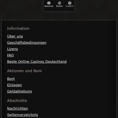
Information
Über uns
Geschäftsbedingungen
Lizenz
FAQ
Beste Online Casinos Deutschland
Aktionen und Boni
Boni
Einlagen
Geldabhebung
Abschnitte
Nachrichten
Seitenverzeichnis