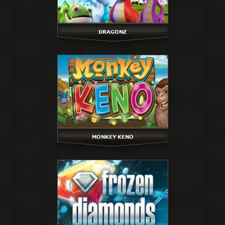
DRAGONZ
MONKEY KENO