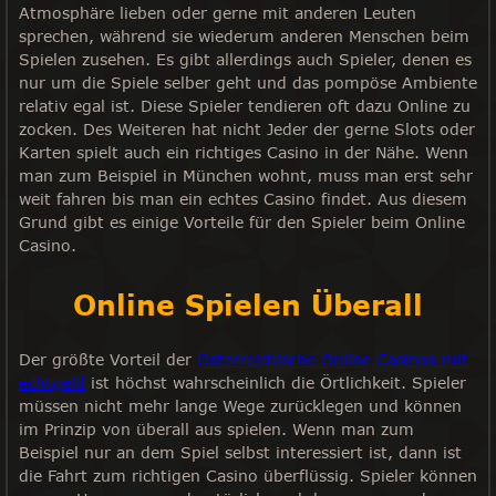
Atmosphäre lieben oder gerne mit anderen Leuten
sprechen, während sie wiederum anderen Menschen beim
Spielen zusehen. Es gibt allerdings auch Spieler, denen es
nur um die Spiele selber geht und das pompöse Ambiente
relativ egal ist. Diese Spieler tendieren oft dazu Online zu
zocken. Des Weiteren hat nicht Jeder der gerne Slots oder
Karten spielt auch ein richtiges Casino in der Nähe. Wenn
man zum Beispiel in München wohnt, muss man erst sehr
weit fahren bis man ein echtes Casino findet. Aus diesem
Grund gibt es einige Vorteile für den Spieler beim Online
Casino.
Online Spielen Überall
Der größte Vorteil der
Österreichische Online Casinos mit
echtgeld
ist höchst wahrscheinlich die Örtlichkeit. Spieler
müssen nicht mehr lange Wege zurücklegen und können
im Prinzip von überall aus spielen. Wenn man zum
Beispiel nur an dem Spiel selbst interessiert ist, dann ist
die Fahrt zum richtigen Casino überflüssig. Spieler können