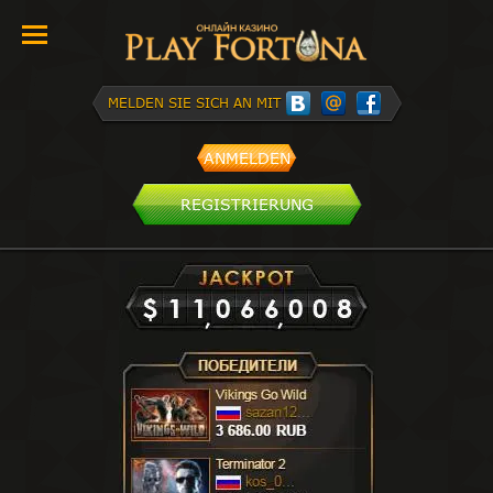
Spielautomaten
Blackjack online
MELDEN SIE SICH AN MIT
Roulette online
ANMELDEN
Video Poker
REGISTRIERUNG
Spielen