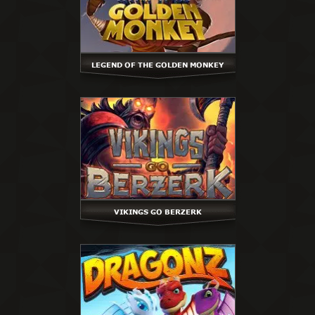
LEGEND OF THE GOLDEN MONKEY
VIKINGS GO BERZERK