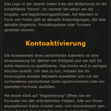
Das Logo in der oberen linken Ecke des Bildschirms ist die
Schaltfläche "Home". Im rechten Teil sehen wir die
Eingabe- und Registrierungsschlüssel. Auf Bannern in
Form von Folien gibt es aktuelle Ankündigungen, die über
aktuelle Angebote, Produktupdates oder Turniere
sprechen können.
Kontoaktivierung
Die Anwesenheit eines persönlichen Kabinetts ist eine
Voraussetzung für Wetten mit Echtgeld und um sich für
echte Gewinne zu qualifizieren. Das Konto wird in wenigen
Minuten erstellt. Um dies zu tun, müssen Sie Ihr
bevorzugtes soziales Netzwerk auswählen und mit der
vorhandenen persönlichen Seite synchronisieren oder ein
spezielles Formular ausfüllen.
Mit einem Klick auf "Registrierung" öffnen Sie ein
Formular mit den erforderlichen Feldern. Alle von Ihnen
angegebenen Daten müssen wahr und dokumentiert sein.