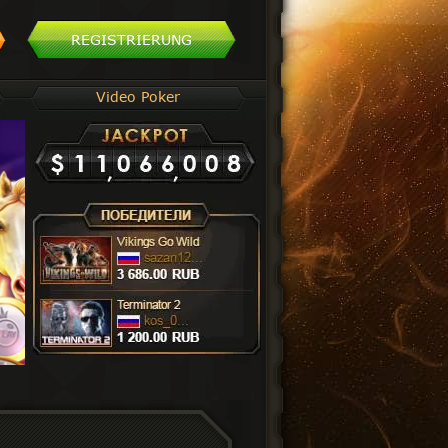
REGISTRIERUNG
Video Poker