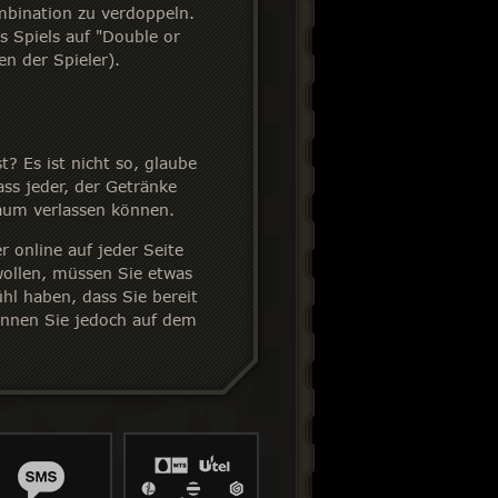
ombination zu verdoppeln.
s Spiels auf "Double or
n der Spieler).
t? Es ist nicht so, glaube
ss jeder, der Getränke
kaum verlassen können.
r online auf jeder Seite
wollen, müssen Sie etwas
hl haben, dass Sie bereit
können Sie jedoch auf dem