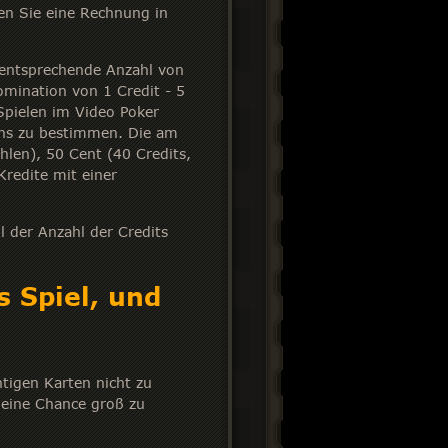
en Sie eine Rechnung in
 entsprechende Anzahl von
mination von 1 Credit - 5
 Spielen im Video Poker
hens zu bestimmen. Die am
len), 50 Cent (40 Credits,
Kredite mit einer
l der Anzahl der Credits
 Spiel, und
htigen Karten nicht zu
h eine Chance groß zu