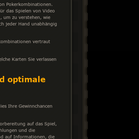
 von Pokerkombinationen.
für das Spielen von Video
n, um zu verstehen, wie
ach jeder Hand unabhängig
kombinationen vertraut
lche Karten Sie verlassen
d optimale
 dies Ihre Gewinnchancen
orbereitung auf das Spiel,
hlungen und die
d auf Informationen, die