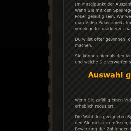
Im Mittelpunkt der Auszahl
Wenn Sie mit den Spielrege
Poker geläufig sein. Wir w
man Video Poker spielt. I
voneinander markieren, na
Du willst öfter gewinnen,
machen.
Sie können niemals den lan
und welche Sie verwerfen s
Auswahl g
Wenn Sie zufällig einen Vi
erheblich reduziert.
Die Wahl des geeigneten Sp
den Sie meistern müssen, 
Bewertung der Zahlungen fü