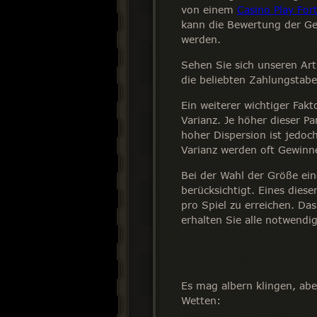
von einem
Casino Play For
kann die Bewertung der Ge
werden.
Sehen Sie sich unseren Art
die beliebten Zahlungstabe
Ein weiterer wichtiger Fakt
Varianz. Je höher dieser P
hoher Dispersion ist jedoch
Varianz werden oft Gewinne 
Bei der Wahl der Größe eine
berücksichtigt. Eines dies
pro Spiel zu erreichen. Das
erhalten Sie alle notwendi
Es mag albern klingen, ab
Wetten: