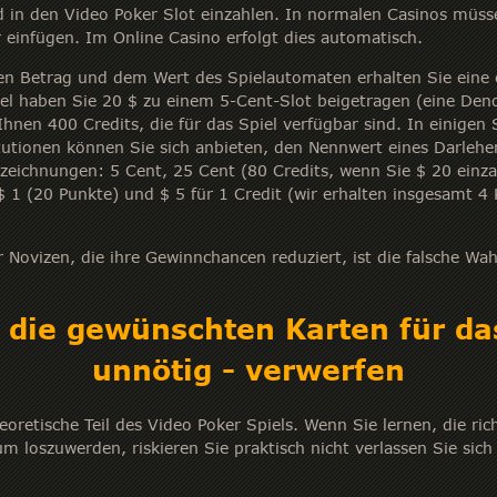
 in den Video Poker Slot einzahlen. In normalen Casinos müss
 einfügen. Im Online Casino erfolgt dies automatisch.
en Betrag und dem Wert des Spielautomaten erhalten Sie eine
el haben Sie 20 $ zu einem 5-Cent-Slot beigetragen (eine Deno
Ihnen 400 Credits, die für das Spiel verfügbar sind. In einigen
titutionen können Sie sich anbieten, den Nennwert eines Darle
eichnungen: 5 Cent, 25 Cent (80 Credits, wenn Sie $ 20 einzah
$ 1 (20 Punkte) und $ 5 für 1 Credit (wir erhalten insgesamt 4 
r Novizen, die ihre Gewinnchancen reduziert, ist die falsche Wah
 die gewünschten Karten für das
unnötig - verwerfen
heoretische Teil des Video Poker Spiels. Wenn Sie lernen, die ric
um loszuwerden, riskieren Sie praktisch nicht verlassen Sie sic