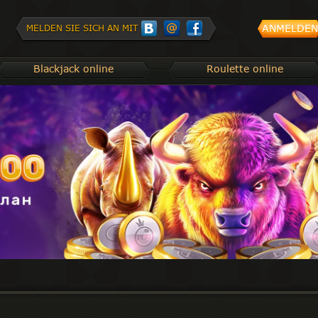
ANMELDEN
MELDEN SIE SICH AN MIT
Blackjack online
Roulette online
Spielen